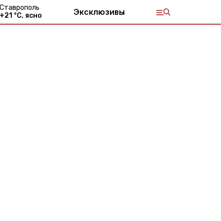
Ставрополь
Эксклюзивы
+
21
°С,
ясно