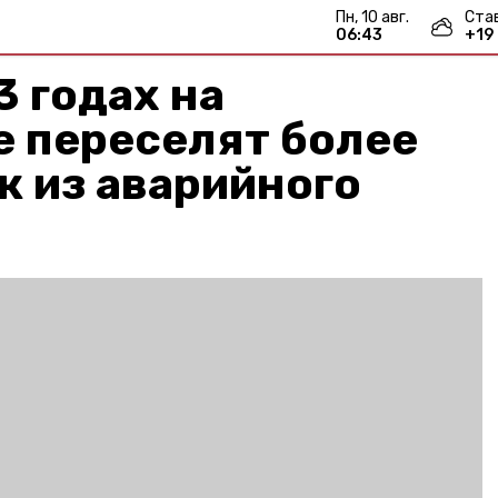
пн, 10 авг.
Ста
06:43
+
19
 годах на
е переселят более
к из аварийного