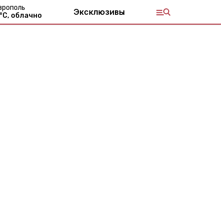
врополь
Эксклюзивы
°С,
облачно