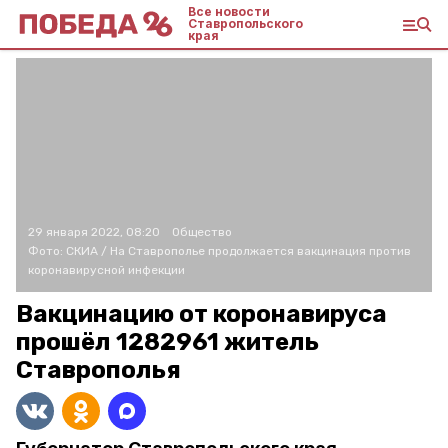
Все новости
Ставропольского
края
29 января 2022, 08:20
Общество
Фото:
СКИА /
На Ставрополье продолжается вакцинация против
коронавирусной инфекции
Вакцинацию от коронавируса
прошёл 1282961 житель
Ставрополья