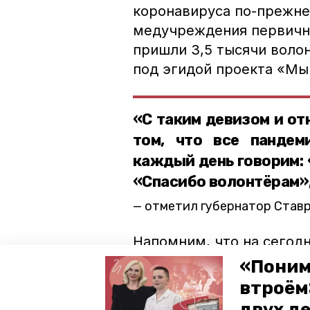
коронавируса по-прежне
медучреждения первично
пришли 3,5 тысячи воло
под эгидой проекта «Мы
«С таким девизом и от
том, что все панде
каждый день говорим: 
«Спасибо волонтёрам»
отметил губернатор Став
Напомним, что на сегодн
и больниц Ставропольско
«Поним
266 операторов и 118 во
втроём
медучреждений совреме
двух д