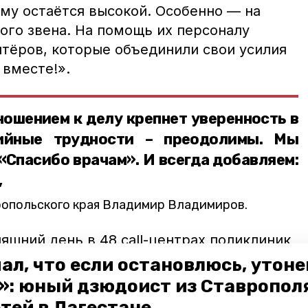
му остаётся высокой. Особенно — на
го звена. На помощь их персоналу
нтёров, которые объединили свои усилия
 вместе!».
ношением к делу крепнет уверенность в
мийные трудности – преодолимы. Мы
«Спасибо врачам». И всегда добавляем:
,
ропольского края Владимир Владимиров.
яшний день в 48 call-центрах поликлиник
го края, в том числе и детских,
трудятся
ал, что если остановлюсь, утон
лонтёров. Ранее на оснащение
»: юный дзюдоист из Ставропол
нными АТС, которые позволяют
етей в Дагестане