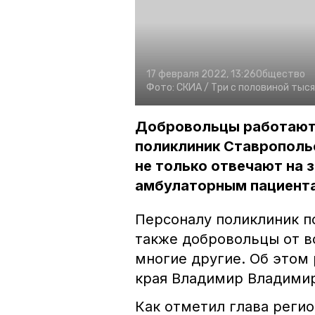
17 февраля 2022, 13:26
Общество
Фото:
СКИА /
Три с половиной тыс
Добровольцы работают в
поликлиник Ставрополь
не только отвечают на 
амбулаторным пациента
Персоналу поликлиник п
также добровольцы от в
многие другие. Об этом
края Владимир Владими
Как отметил глава регио