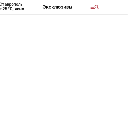
Ставрополь
Эксклюзивы
+
25
°С,
ясно