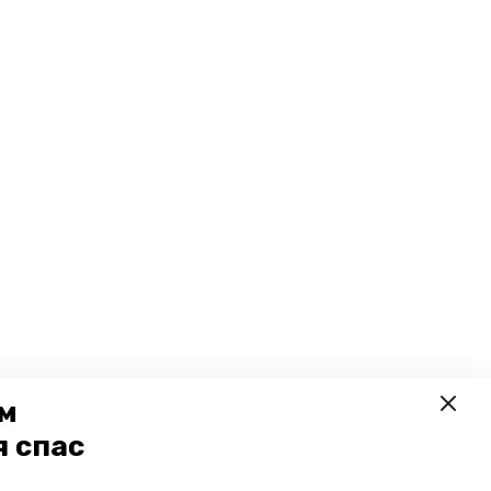
ем
я спас