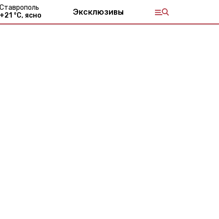
Ставрополь
Эксклюзивы
+
21
°С,
ясно