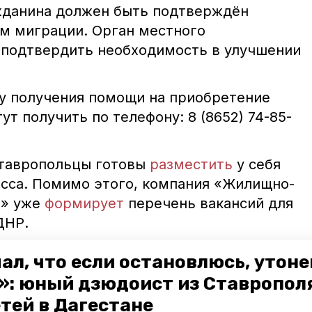
ажданина должен быть подтверждён
м миграции. Орган местного
 подтвердить необходимость в улучшении
у получения помощи на приобретение
т получить по телефону: 8 (8652) 74-85-
ставропольцы готовы
разместить
у себя
сса. Помимо этого, компания «Жилищно-
о» уже
формирует
перечень вакансий для
 ДНР.
ал, что если остановлюсь, утон
ленцы из лнр и днр
жилищные сертификаты
»: юный дзюдоист из Ставропол
етей в Дагестане