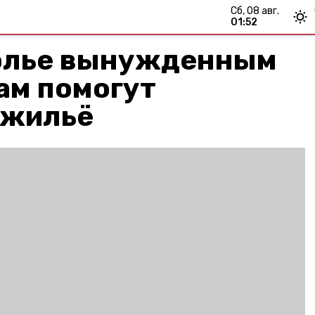
сб, 08 авг.
01:52
олье вынужденным
ам помогут
 жильё