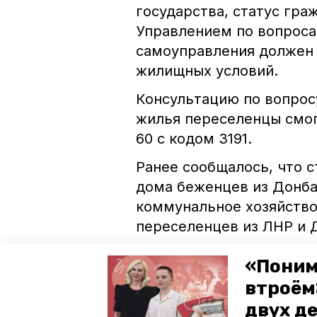
государства, статус гр
Управлением по вопроса
самоуправления должен
жилищных условий.
Консультацию по вопрос
жилья переселенцы смогу
60 с кодом 3191.
Ранее сообщалось, что 
дома беженцев из Донба
коммунальное хозяйств
переселенцев из ЛНР и
«Поним
ставропольский край
пересе
втроём
беженцы из донбасса
двух д