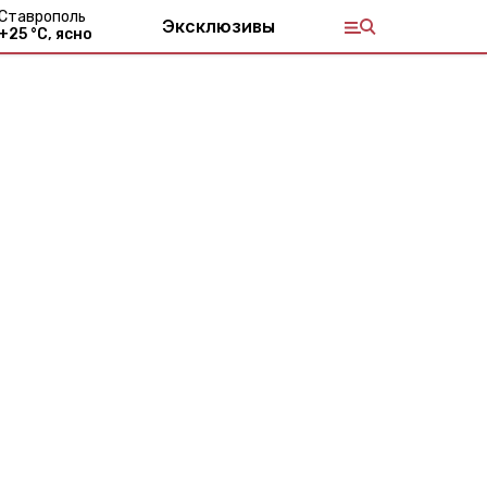
Ставрополь
Эксклюзивы
+
25
°С,
ясно