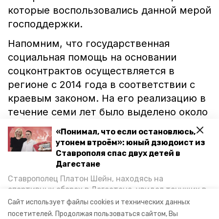
которые воспользовались данной мерой
господдержки.
Напомним, что государственная
социальная помощь на основании
соцконтрактов осуществляется в
регионе с 2014 года в соответствии с
краевым законом. На его реализацию в
течение семи лет было выделено около
45 миллионов рублей. Средства
«Понимал, что если остановлюсь,
поступили из регионального бюджета.
утонем втроём»: юный дзюдоист из
Ставрополя спас двух детей в
Дагестане
ставропольский край
правительство ск
Ставрополец Платон Шейн, находясь на
владимир владимиров
елена мамонтова
спортивных сборах в Дегестане, увидел тонущих в
Каспийском море детей и бросился на помощь. По
Сайт использует файлы cookies и технических данных
соцконтракт
минтруд ск
возвращении домой, отважного мальчика
посетителей.
Продолжая пользоваться сайтом, Вы