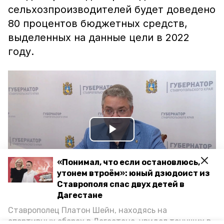
сельхозпроизводителей будет доведено
80 процентов бюджетных средств,
выделенных на данные цели в 2022
году.
Play
Video
«Понимал, что если остановлюсь,
утонем втроём»: юный дзюдоист из
Ставрополя спас двух детей в
Дагестане
Ставрополец Платон Шейн, находясь на
владимир владимиров
импортозамещение
спортивных сборах в Дегестане, увидел тонущих в