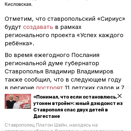
Кисловская.
Отметим, что ставропольский «Сириус»
будут
создавать
в рамках
регионального проекта «Успех каждого
ребёнка».
Во время ежегодного Послания
региональной думе губернатор
Ставрополья Владимир Владимиров
также сообщил, что в следующем году
в регионе
построят
11 детских садов и 7
новых школ.
«Понимал, что если остановлюсь,
утонем втроём»: юный дзюдоист из
Ставрополя спас двух детей в
ставропольский край
владимир владимиров
Дагестане
послание губернатора
ессентуки
Ставрополец Платон Шейн, находясь на