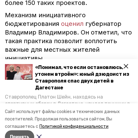
более 150 таких проектов.
Механизм инициативного
бюджетирования
оценил
губернатор
Владимир Владимиров. Он отметил, что
такая практика позволит воплотить
важные для местных жителей
инициативы.
«Понимал, что если остановлюсь,
утонем втроём»: юный дзюдоист из
ставропольский край
Ставрополя спас двух детей в
Дагестане
губернатор владимир владимиров
Ставрополец Платон Шейн, находясь на
программа поддержки местных инициатив
спортивных сборах в Дегестане, увидел тонущих в
Каспийском море детей и бросился на помощь. По
Сайт использует файлы cookies и технических данных
конкурс
благоустройство
возвращении домой, отважного мальчика
посетителей.
Продолжая пользоваться сайтом, Вы
пригласили в министерство образования края и
соглашаетесь с
Политикой конфиденциальности
наградили. Корреспондент «Победы26» пообщался
Авторы:
Алина Журавлёва
Принять
с юным героем.