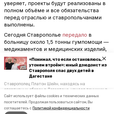
уверяет, проекты будут реализованы в
полном объёме и все обязательства
перед отраслью и ставропольчанами
выполнены.
Сегодня Ставрополье
передало
в
больницу около 1,5 тонны гумпомощи —
медикаментов и медицинских изделий,
необходимых для стационарных
«Понимал, что если остановлюсь,
отделений.
утонем втроём»: юный дзюдоист из
Ставрополя спас двух детей в
Дагестане
ставропольский край
Ставрополец Платон Шейн, находясь на
губернатор владимир владимиров
помощь лнр
спортивных сборах в Дегестане, увидел тонущих в
Каспийском море детей и бросился на помощь. По
Сайт использует файлы cookies и технических данных
восстановление антрацита
медицина
возвращении домой, отважного мальчика
посетителей.
Продолжая пользоваться сайтом, Вы
пригласили в министерство образования края и
соглашаетесь с
Политикой конфиденциальности
наградили. Корреспондент «Победы26» пообщался
Авторы:
Кристина Кузёма