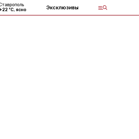
Ставрополь
Эксклюзивы
+
22
°С,
ясно