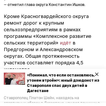
отметил глава округа Константин Ишков.
Кроме Красногвардейского округа
ремонт дорог к крупным
сельхозпредприятиям в рамках
программы «Комплексное развитие
сельских территорий»
идёт
в
Предгорном и Александровском
округах. Общая протяженность
участков составляет порядка 4,5
километра.
«Понимал, что если остановлюсь,
утонем втроём»: юный дзюдоист из
Ставрополя спас двух детей в
Дагестане
ставропольский край
ремонт дорог
Ставрополец Платон Шейн, находясь на
комплексное развитие сельских территорий
спортивных сборах в Дегестане, увидел тонущих в