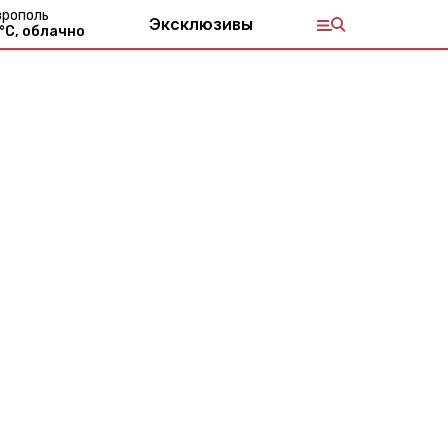
врополь
Эксклюзивы
°С,
облачно