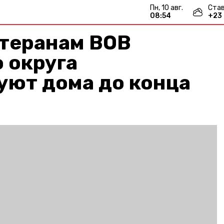
пн, 10 авг.
Ста
08:54
+
23
етеранам ВОВ
 округа
уют дома до конца