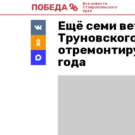
Все новости
Ставропольского
края
Ещё семи в
Труновского
отремонтир
года