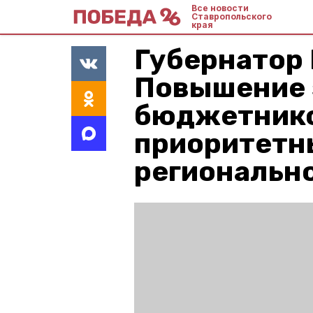
Все новости
Ставропольского
края
Губернатор
Повышение 
бюджетнико
приоритетн
региональн