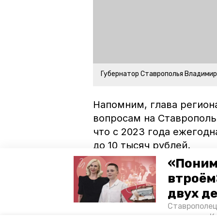
Губернатор Ставрополья Владими
Напомним, глава регион
вопросам на Ставропол
что с 2023 года ежегодн
до 10 тысяч рублей.
«Поним
ставропольский край
ставр
втроём
двух д
социальная политика
бюдже
Ставрополец
тонущих в К