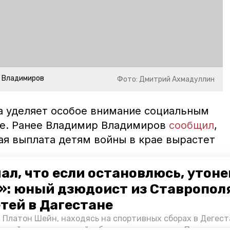
р Владимиров
Фото: Дмитрий Ахмадуллин
а уделяет особое внимание социальным
ье. Ранее Владимир Владимиров
сообщил
,
ая выплата детям войны в крае вырастет
ал, что если остановлюсь, утон
ополь
владимир владимиров
»: юный дзюдоист из Ставропол
етей в Дагестане
т ставрополья
дума ставропольского края
 Платон Шейн, находясь на спортивных сборах в Дегест
аспийском море детей и бросился на помощь. По возвра