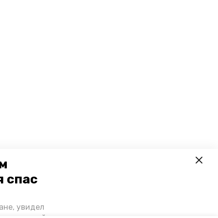
ем
я спас
ане, увидел
щении домой,