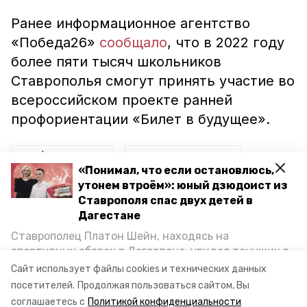
Ранее информационное агентство
«Победа26»
сообщало
, что в 2022 году
более пяти тысяч школьников
Ставрополья смогут принять участие во
всероссийском проекте ранней
профориентации «Билет в будущее».
профориентация
трудные подростки
«Понимал, что если остановлюсь,
утонем втроём»: юный дзюдоист из
центр образования
Ставрополя спас двух детей в
Дагестане
губернатор ставропольского края
Ставрополец Платон Шейн, находясь на
ставропольский край
кисловодск
спортивных сборах в Дегестане, увидел тонущих в
Каспийском море детей и бросился на помощь. По
Сайт использует файлы cookies и технических данных
евгений моисеев
возвращении домой, отважного мальчика
посетителей.
Продолжая пользоваться сайтом, Вы
пригласили в министерство образования края и
соглашаетесь с
Политикой конфиденциальности