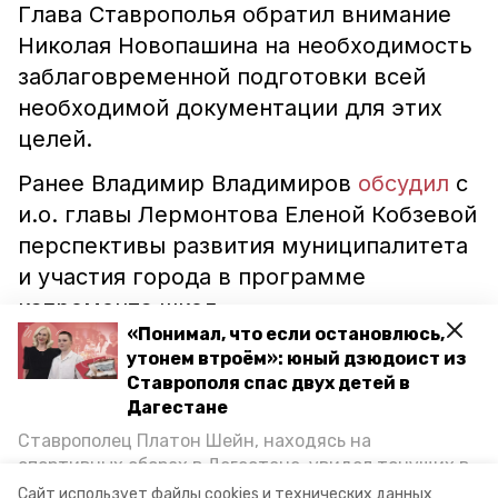
Глава Ставрополья обратил внимание
Николая Новопашина на необходимость
заблаговременной подготовки всей
необходимой документации для этих
целей.
Ранее Владимир Владимиров
обсудил
с
и.о. главы Лермонтова Еленой Кобзевой
перспективы развития муниципалитета
и участия города в программе
капремонта школ.
«Понимал, что если остановлюсь,
утонем втроём»: юный дзюдоист из
ставропольский край
Ставрополя спас двух детей в
Дагестане
губернатор владимир владимиров
Ставрополец Платон Шейн, находясь на
спортивных сборах в Дегестане, увидел тонущих в
кировский округ
николай новопашин
Каспийском море детей и бросился на помощь. По
Сайт использует файлы cookies и технических данных