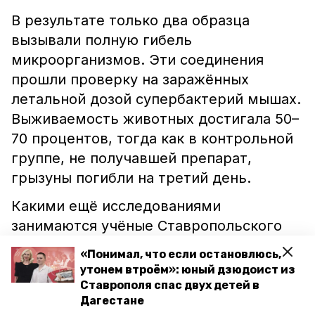
В результате только два образца
вызывали полную гибель
микроорганизмов. Эти соединения
прошли проверку на заражённых
летальной дозой супербактерий мышах.
Выживаемость животных достигала 50–
70 процентов, тогда как в контрольной
группе, не получавшей препарат,
грызуны погибли на третий день.
Какими ещё исследованиями
занимаются учёные Ставропольского
края, читайте в
материале
«Понимал, что если остановлюсь,
«Победы26».
утонем втроём»: юный дзюдоист из
Ставрополя спас двух детей в
Дагестане
ставропольский край
антибиотики