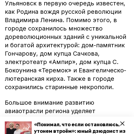
Ульяновск в первую очередь известен,
как Родина вождя русской революции
Владимира Ленина. Помимо этого, в
городе сохранилось множество
дореволюционных зданий с уникальной
и богатой архитектурой: дом-памятник
Гончарову, дом купца Сачкова,
электротеатр «Ампир», дом купца С.
Бокоунина «Теремок» и Евангелическо-
лютеранская кирха. Также в городе
сохранились старинные некрополи.
Большое внимание развитию
авиаотрасли региона уделяет
губернатор Ставрополья Владимир
«Понимал, что если остановлюсь,
Владимиров. Ранее сообщалось, что
утонем втроём»: юный дзюдоист из