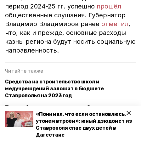
период 2024-25 гг. успешно
прошёл
общественные слушания. Губернатор
Владимир Владимиров ранее
отметил
,
что, как и прежде, основные расходы
казны региона будут носить социальную
направленность.
Читайте также
Средства на строительство школ и
медучреждений заложат в бюджете
Ставрополья на 2023 год
Проект бюджета на следующий год начали
«Понимал, что если остановлюсь,
готовить на Ставрополье
утонем втроём»: юный дзюдоист из
Ставрополя спас двух детей в
Дагестане
ремонт дорог
дума ск