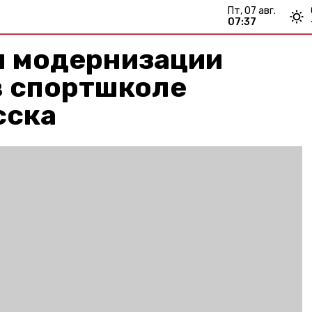
пт, 07 авг.
07:37
п модернизации
в спортшколе
сска