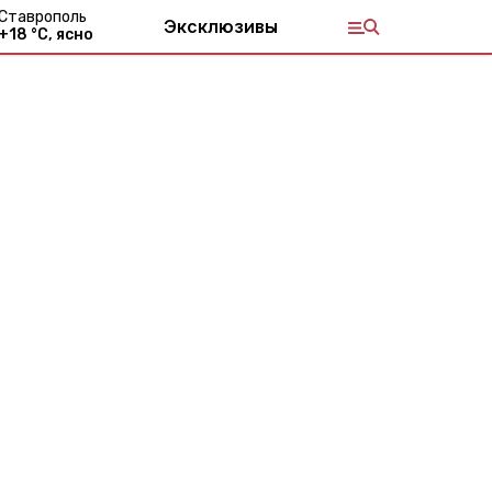
Ставрополь
Эксклюзивы
+
18
°С,
ясно