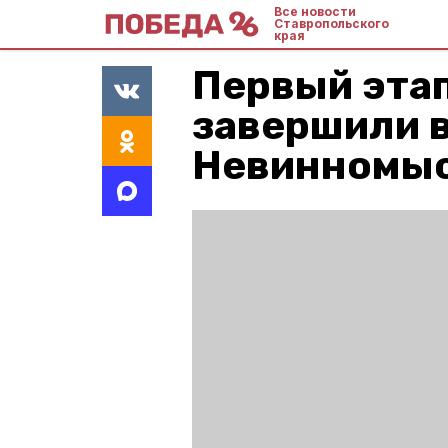
Все новости
Ставропольского
края
Первый эта
завершили 
Невинномы