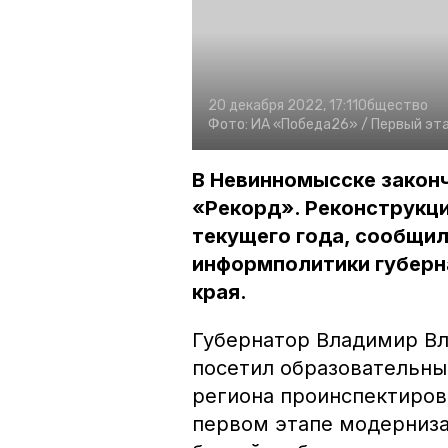
20 декабря 2022, 17:11
Общество
Фото:
ИА «Победа26» /
Первый эт
В Невинномысске закон
«Рекорд». Реконструкц
текущего года, сообщил
информполитики губерн
края.
Губернатор Владимир Вл
посетил образовательны
региона проинспектиров
первом этапе модерниз