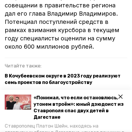
совещании в правительстве региона
дал его глава Владимир Владимиров.
Потенциал поступлений средств в
рамках взимания курсбора в текущем
году специалисты оценили на сумму
около 600 миллионов рублей.
Читайте также:
В Кочубеевском округе в 2023 году реализуют
семь проектов по благоустройству
Двухкилометровую Курортную аллею обустроят
«Понимал, что если остановлюсь,
в Кисловодске к 2025 году
утонем втроём»: юный дзюдоист из
Ставрополя спас двух детей в
Новую аллею благоустроили в Кировском округе
Дагестане
Ставрополец Платон Шейн, находясь на
ставропольский край
благоустройство