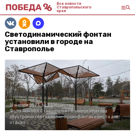
Все новости
Ставропольского
края
Светодинамический фонтан
установили в городе на
Ставрополье
11 января 2023, 14:33
Общество
Фото:
минЖКХ Ставрополья /
В сквере Ипатова
обустроили светодинамический фонтан и места для
отдыха