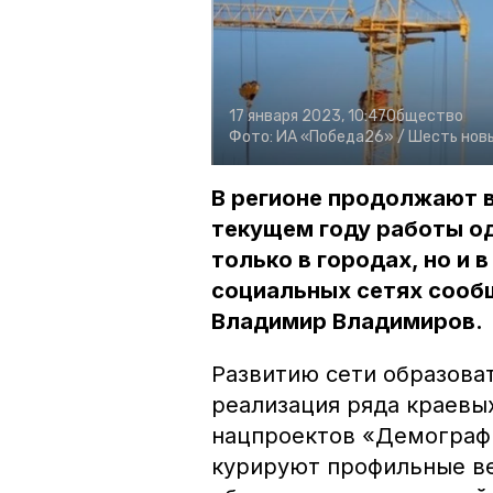
17 января 2023, 10:47
Общество
Фото:
ИА «Победа26» /
Шесть новы
В регионе продолжают 
текущем году работы од
только в городах, но и 
социальных сетях сооб
Владимир Владимиров.
Развитию сети образова
реализация ряда краевы
нацпроектов «Демографи
курируют профильные в