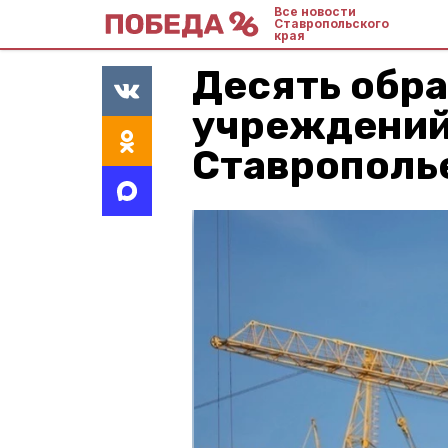
Все новости
Ставропольского
края
Десять обр
учреждений
Ставрополье