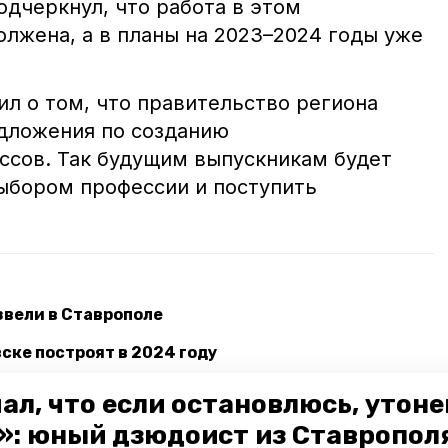
дчеркнул, что работа в этом
олжена, а в планы на 2023–2024 годы уже
л о том, что правительство региона
дложения по созданию
ссов. Так будущим выпускникам будет
ыбором профессии и поступить
звели в Ставрополе
ске построят в 2024 году
ал, что если остановлюсь, утон
натор ставрополья
строительство детского сада
»: юный дзюдоист из Ставропол