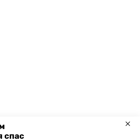
ем
я спас