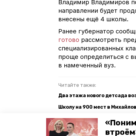
Владимир Владимиров по
направлении будет прод
внесены ещё 4 школы.
Ранее губернатор сообщи
готово
рассмотреть пре
специализированных кла
проще определиться с в
в намеченный вуз.
Читайте также:
Два этажа нового детсада во
Школу на 900 мест в Михайлов
«Поним
ставропольский край
губер
втроём