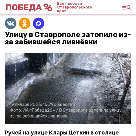
Все новости
Ставропольского
края
Улицу в Ставрополе затопило из-
за забившейся ливнёвки
19 января 2023, 16:29
Общество
Фото:
ИА «Победа26» /
В Ставрополе затопило улицу
из-за забившейся ливнёвки
Ручей на улице Клары Цеткин в столице