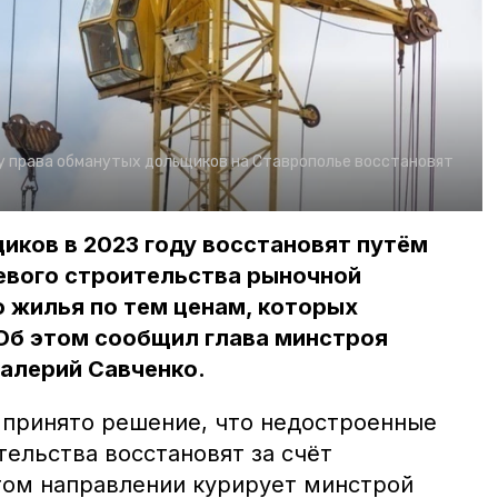
у права обманутых дольщиков на Ставрополье восстановят
иков в 2023 году восстановят путём
евого строительства рыночной
 жилья по тем ценам, которых
Об этом сообщил глава минстроя
алерий Савченко.
о принято решение, что недостроенные
ельства восстановят за счёт
этом направлении курирует минстрой