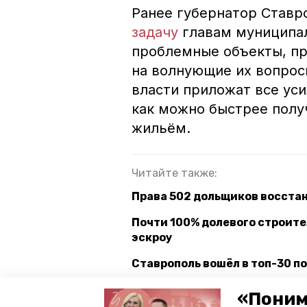
Ранее губернатор Став
задачу
главам муниципал
проблемные объекты, пр
на волнующие их вопросы
власти приложат все ус
как можно быстрее полу
жильём.
Читайте также:
Права 502 дольщиков восстан
Почти 100% долевого строите
эскроу
Ставрополь вошёл в топ-30 
«Поним