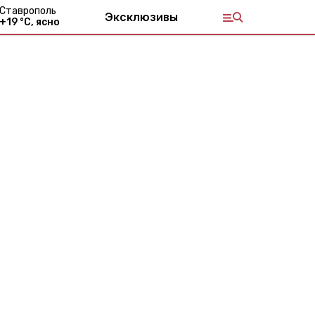
Ставрополь
Эксклюзивы
+
19
°С,
ясно