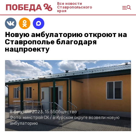
Все новости
Ставропольского
края
Новую амбулаторию откроют на
Ставрополье благодаря
нацпроекту
8 февраля 2023, 15:55
Общество
Фото:
минстрой СК /
В Курском округе возвели новую
амбулаторию