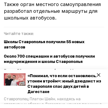
Также орган местного самоуправления
разработал отдельные маршруты для
школьных автобусов.
Читайте также:
Школы Ставрополья получили 55 новых
автобусов
Около 700 спецмашин и автобусов получили
медучреждения и школы Ставрополья
Более 50 школьных автобусов и 16 скорых
«Понимал, что если остановлюсь,
получит Ставрополье
утонем втроём»: юный дзюдоист из
Ставрополя спас двух детей в
Дагестане
ставропольский край
лермонтов
Ставрополец Платон Шейн, находясь на
школьники
маршрутки
прокуратура ск
спортивных сборах в Дегестане, увидел тонущих в