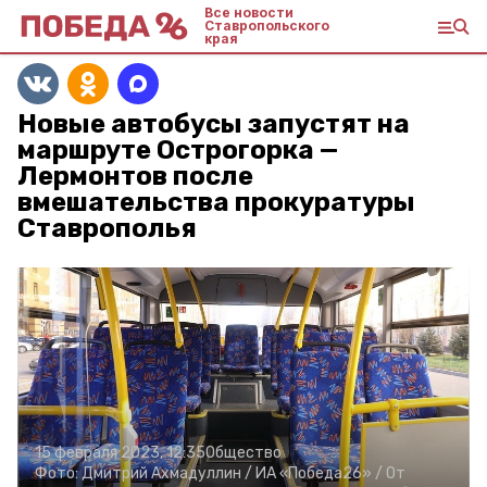
Все новости
Ставропольского
края
Новые автобусы запустят на
маршруте Острогорка —
Лермонтов после
вмешательства прокуратуры
Ставрополья
15 февраля 2023, 12:35
Общество
Фото:
Дмитрий Ахмадуллин /
ИА «Победа26» /
От