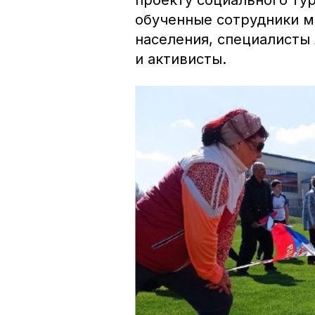
проекту социального ту
обученные сотрудники м
населения, специалисты
и активисты.