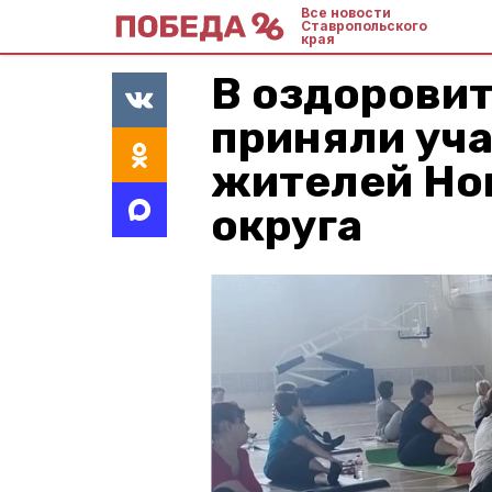
Все новости
Ставропольского
края
В оздорови
приняли уча
жителей Но
округа