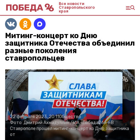
Все новости
Ставропольского
края
Митинг-концерт ко Дню
защитника Отечества объединил
разные поколения
ставропольцев
22 февраля 2023, 20:11
Общество
Фото:
Дмитрий Ахмадуллин /
ИА «Победа26» /
В
Ставрополе прошёл митинг-концерт ко Дню защитника
от