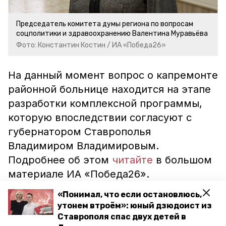
Председатель комитета думы региона по вопросам
соцполитики и здравоохранению Валентина Муравьёва
Фото: Константин Костин / ИА «Победа26»
На данный момент вопрос о капремонте
районной больнице находится на этапе
разработки комплексной программы,
которую впоследствии согласуют с
губернатором Ставрополья
Владимиром Владимировым.
Подробнее об этом
читайте
в большом
материале ИА «Победа26».
Напомним, что на Ставрополье
«Понимал, что если остановлюсь,
утонем втроём»: юный дзюдоист из
отремонтируют
почти 90 объектов
Ставрополя спас двух детей в
первичного медицинского звена. Все