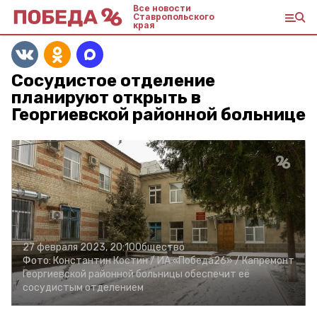
Все новости
Ставропольского
края
Сосудистое отделение
планируют открыть в
Георгиевской районной больнице
27 февраля 2023, 20:10
Общество
Фото:
Константин Костин /
ИА «Победа26» /
Капремонт
Георгиевской районной больницы обеспечит её
сосудистым отделением