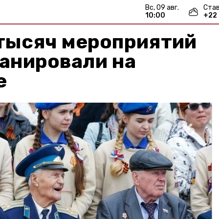
вс, 09 авг.
Ста
10:00
+
22
 тысяч мероприятий
ланировали на
е