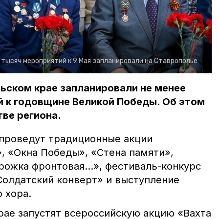
 тысяч мероприятий к 9 Мая запланировали на Ставрополье
льском крае запланировали не менее
й к годовщине Великой Победы. Об этом
ве региона.
 проведут традиционные акции
, «Окна Победы», «Стена памяти»,
рожка фронтовая...», фестиваль-конкурс
Солдатский конверт» и выступление
 хора.
рае запустят всероссийскую акцию «Вахта