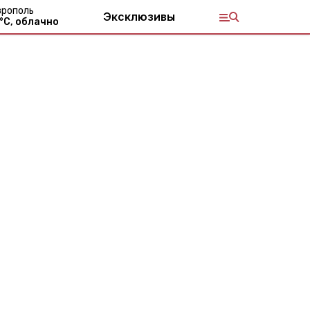
врополь
Эксклюзивы
°С,
облачно