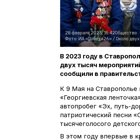
28 февраля 2023, 15:42
Общество
Фото:
ИА «Победа26» /
Около двух
В 2023 году в Ставропо
двух тысяч мероприяти
сообщили в правительст
К 9 Мая на Ставрополье
«Георгиевская ленточка»
автопробег «Эх, путь-до
патриотический песни «
тысячеголосого детского
В этом году впервые в к