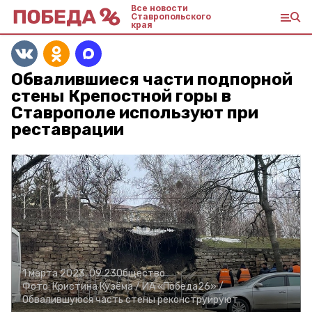
Все новости
Ставропольского
края
Обвалившиеся части подпорной
стены Крепостной горы в
Ставрополе используют при
реставрации
1 марта 2023, 09:23
Общество
Фото:
Кристина Кузёма /
ИА «Победа26» /
Обвалившуюся часть стены реконструируют