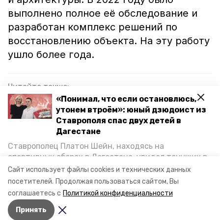
выполнено полное её обследование и
разработан комплекс решений по
восстановлению объекта. На эту работу
ушло более года.
Читайте также:
«Понимал, что если остановлюсь,
Реконструкцию объектов водоснабжения
утонем втроём»: юный дзюдоист из
проведут на Кавминводах
Ставрополя спас двух детей в
Дагестане
Историко-краеведческий музей в Михайловске
капитально отремонтируют до конца 2023 года
Ставрополец Платон Шейн, находясь на
спортивных сборах в Дегестане, увидел тонущих в
Каспийском море детей и бросился на помощь. По
Сайт использует файлы cookies и технических данных
ставрополь
стена
обрушение
возвращении домой, отважного мальчика
посетителей.
Продолжая пользоваться сайтом, Вы
пригласили в министерство образования края и
соглашаетесь с
Политикой конфиденциальности
наградили. Корреспондент «Победы26» пообщался
Авторы:
Юлия Яковенко
Принять
с юным героем.