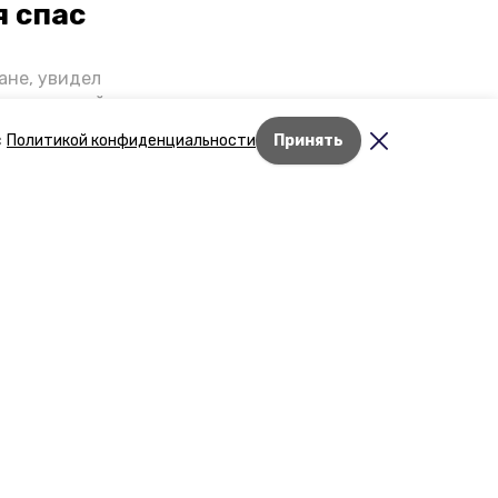
я спас
ане, увидел
щении домой,
 наградили.
с
Политикой конфиденциальности
Принять
роев»
дске