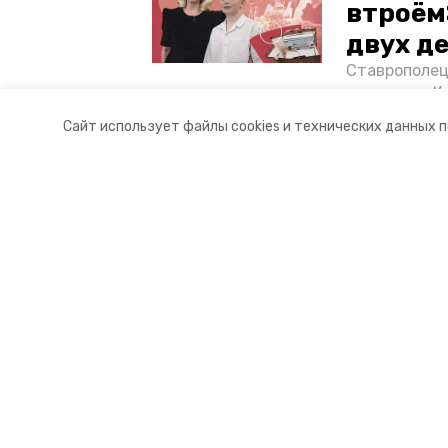
втроём
двух д
Ставрополец
тонущих в К
отважного м
Сайт использует файлы cookies и технических данных 
Корреспонде
Разделы
О комп
Новости
Контакт
Статьи
Докуме
Фоторепортажи
Отчеты 
Видеосюжеты
Общая 
Подкасты
Тарифы
Обращения в редакцию
Эксклюзивы
Карточки
Тесты