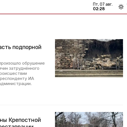
пт, 07 авг.
02:28
асть подпорной
 произошло обрушение
ичин затруднённого
происшествии
рреспонденту ИА
администрации.
ены Крепостной
 реставрации