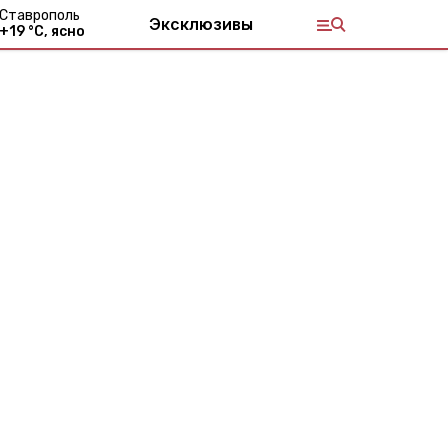
Ставрополь
Эксклюзивы
+
19
°С,
ясно