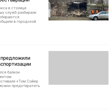
ркса в столице
ых служб разбирали
собираются
общили в городской
е предложили
аспортизации
ился балкон
дентом
естиваля «Том Сойер
 можно предотвратить