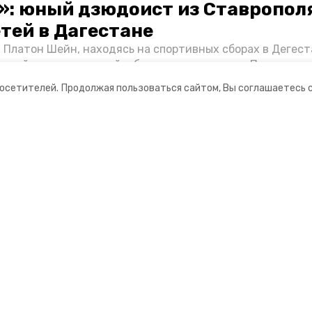
»: юный дзюдоист из Ставропол
етей в Дагестане
 Платон Шейн, находясь на спортивных сборах в Дегест
аспийском море детей и бросился на помощь. По возвра
альчика пригласили в министерство образования края и
посетителей.
Продолжая пользоваться сайтом, Вы соглашаетесь 
нт «Победы26» пообщался с юным героем.
ании
Спецпроекты
ная информация
Хроники Победы
нты
Жить
о результатах деятельности
Фотопроект «Защитники»
информация об учреждении
Фотопроект «Жены и мамы ге
3D фестиваль ягод в Кислово
Выставка ВДНХ «Россия»
Большая семья
Наследники победителей
Защищая будущее