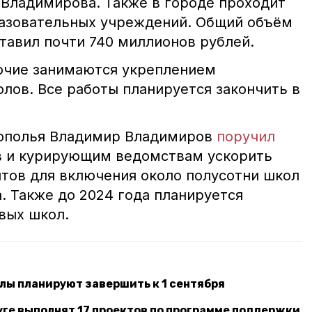
Владимирова. Также в городе проходит
разовательных учреждений. Общий объём
тавил почти 740 миллионов рублей.
очие занимаются укреплением
лов. Все работы планируется закончить в
рополья Владимир Владимиров
поручил
в и курирующим ведомствам ускорить
нтов для включения около полусотни школ
. Также до 2024 года планируется
вых школ.
лы планируют завершить к 1 сентября
руге выполнят 17 проектов по программе поддержки