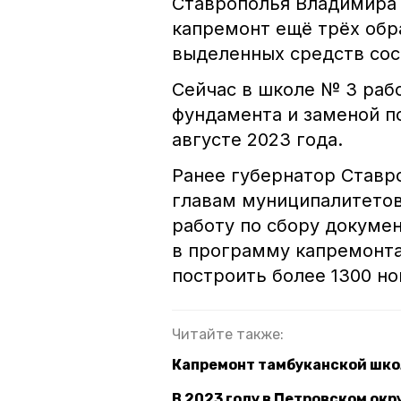
Ставрополья Владимира 
капремонт ещё трёх об
выделенных средств сос
Сейчас в школе № 3 раб
фундамента и заменой по
августе 2023 года.
Ранее губернатор Став
главам муниципалитето
работу по сбору докуме
в программу капремонта
построить более 1300 но
Читайте также:
Капремонт тамбуканской шко
В 2023 году в Петровском ок