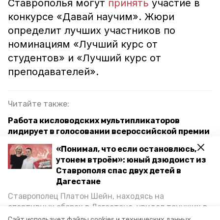
Ставрополья могут
принять
участие в
конкурсе «Давай научим». Жюри
определит лучших участников по
номинациям «Лучший курс от
студентов» и «Лучший курс от
преподавателей».
Читайте также:
Работа кисловодских мультипликаторов
лидирует в голосовании всероссийской премии
«Понимал, что если остановлюсь,
Более 10 педагогов со Ставрополья прошли
утонем втроём»: юный дзюдоист из
первое испытание краевого этапа конкурса
Ставрополя спас двух детей в
«Учитель года России — 2023»
Дагестане
Ставрополец Платон Шейн, находясь на
ставрополь
конкурс сми
спортивных сборах в Дегестане, увидел тонущих в
Каспийском море детей и бросился на помощь. По
Сайт использует файлы cookies и технических данных