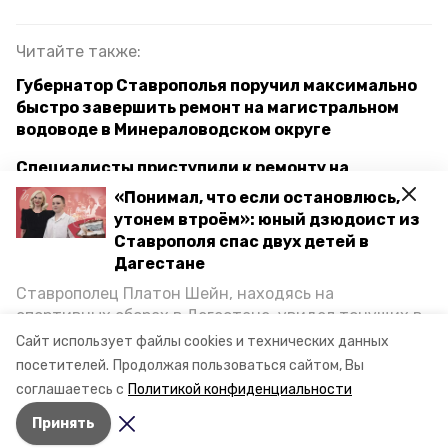
Читайте также:
Губернатор Ставрополья поручил максимально
быстро завершить ремонт на магистральном
водоводе в Минераловодском округе
Специалисты приступили к ремонту на
подающем водоводе в Марьиных Колодцах
«Понимал, что если остановлюсь,
утонем втроём»: юный дзюдоист из
Тарифы на услуги ЖКХ не вырастут в этом году
Ставрополя спас двух детей в
на Ставрополье
Дагестане
Ставрополец Платон Шейн, находясь на
спортивных сборах в Дегестане, увидел тонущих в
ставропольский край
минжкх
Каспийском море детей и бросился на помощь. По
Сайт использует файлы cookies и технических данных
возвращении домой, отважного мальчика
модернизация водоснабжения
посетителей.
Продолжая пользоваться сайтом, Вы
пригласили в министерство образования края и
соглашаетесь с
Политикой конфиденциальности
наградили. Корреспондент «Победы26» пообщался
кочубеевский округ
нацпроект
Принять
с юным героем.