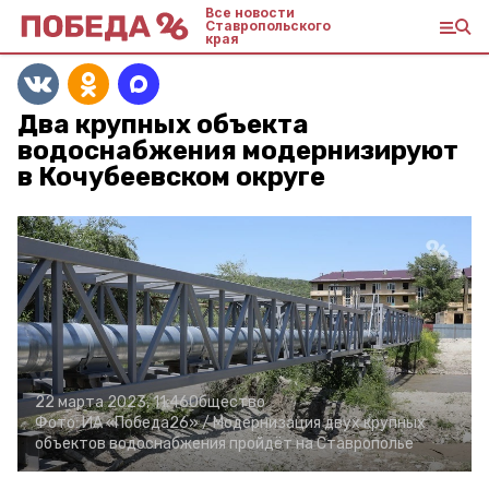
Все новости
Ставропольского
края
Два крупных объекта
водоснабжения модернизируют
в Кочубеевском округе
22 марта 2023, 11:46
Общество
Фото:
ИА «Победа26» /
Модернизация двух крупных
объектов водоснабжения пройдёт на Ставрополье