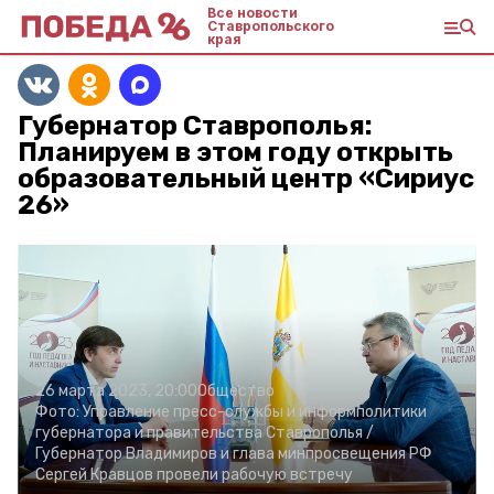
Все новости
Ставропольского
края
Губернатор Ставрополья:
Планируем в этом году открыть
образовательный центр «Сириус
26»
26 марта 2023, 20:00
Общество
Фото:
Управление пресс-службы и информполитики
губернатора и правительства Ставрополья /
Губернатор Владимиров и глава минпросвещения РФ
Сергей Кравцов провели рабочую встречу