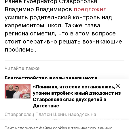
Ранее губернатор Ставрополья
Владимир Владимиров
предложил
усилить родительский контроль над
капремонтом школ. Также глава
региона отметил, что в этом вопросе
стоит оперативно решать возникающие
проблемы.
Читайте также:
Благоустройство школы завершают в
ставропольском селе
«Понимал, что если остановлюсь,
утонем втроём»: юный дзюдоист из
При капремонте школы в посёлке Георгиевского
Ставрополя спас двух детей в
округа обнаружили ряд недочётов
Дагестане
Ставрополец Платон Шейн, находясь на
спортивных сборах в Дегестане, увидел тонущих в
ставропольский край
Каспийском море детей и бросился на помощь. По
Сайт использует файлы cookies и технических данных