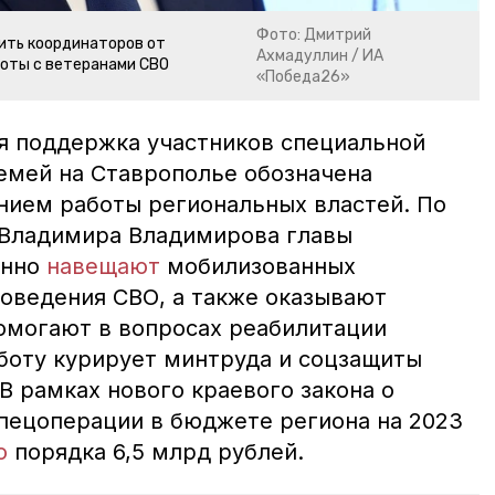
Фото: Дмитрий
ить координаторов от
Ахмадуллин / ИА
боты с ветеранами СВО
«Победа26»
я поддержка участников специальной
семей на Ставрополье обозначена
ием работы региональных властей. По
 Владимира Владимирова главы
янно
навещают
мобилизованных
роведения СВО, а также оказывают
омогают в вопросах реабилитации
боту курирует минтруда и соцзащиты
В рамках нового краевого закона о
пецоперации в бюджете региона на 2023
о
порядка 6,5 млрд рублей.