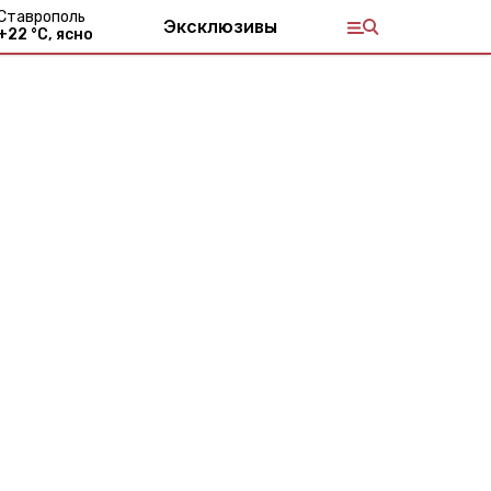
Ставрополь
Эксклюзивы
+
22
°С,
ясно