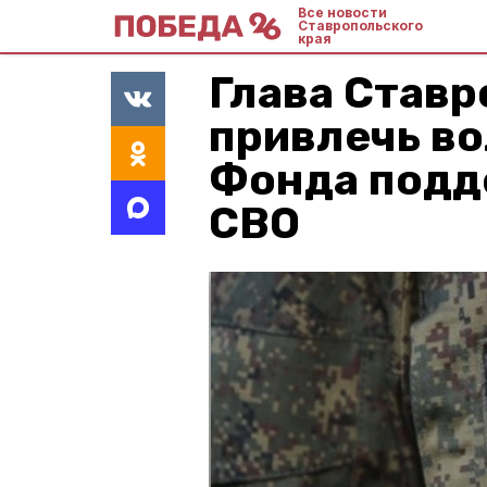
Все новости
Ставропольского
края
Глава Ставр
привлечь во
Фонда подд
СВО