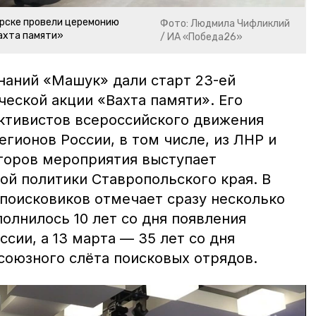
орске провели церемонию
Фото: Людмила Чифликлий
ахта памяти»
/ ИА «Победа26»
знаний «Машук» дали старт 23-ей
еской акции «Вахта памяти». Его
активистов всероссийского движения
егионов России, в том числе, из ЛНР и
торов мероприятия выступает
й политики Ставропольского края. В
поисковиков отмечает сразу несколько
олнилось 10 лет со дня появления
сии, а 13 марта — 35 лет со дня
союзного слёта поисковых отрядов.