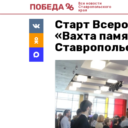
Все новости
Ставропольского
края
Старт Всер
«Вахта памя
Ставрополь