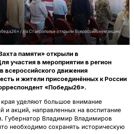
обеда26» /
На Ставрополье открыли Всероссийскую акцию
Вахта памяти» открыли в
ля участия в мероприятии в регион
ов всероссийского движения
 есть и жители присоединённых к России
корреспондент «Победы26».
 края уделяют большое внимание
 и акций, направленных на воспитание
и. Губернатор Владимир Владимиров
что необходимо сохранять историческую