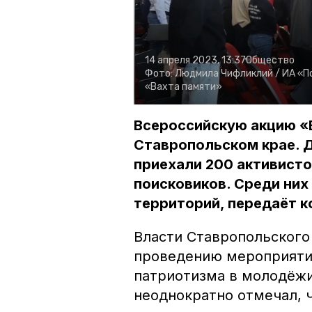
14 апреля 2023, 13:37
Общество
Фото:
Людмила Чифликлий /
ИА «П
«Вахта памяти»
Всероссийскую акцию «
Ставропольском крае. Д
приехали 200 активист
поисковиков. Среди них
территорий, передаёт 
Власти Ставропольского
проведению мероприятий
патриотизма в молодёж
неоднократно отмечал, 