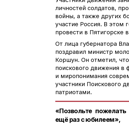
Участники движения зан
личностей солдатов, пр
войны, а также других б
участие Россия. В этом
провести в Пятигорске в
От лица губернатора Вл
поздравил министр моло
Коршун. Он отметил, чт
поискового движения в
и миропонимания соврем
участники Поискового д
патриотами.
«Позвольте пожелать 
ещё раз с юбилеем»,