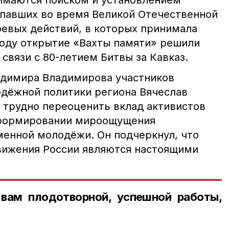
имаются поиском и установлением
опавших во время Великой Отечественной
оевых действий, в которых принимала
 году открытие «Вахты памяти» решили
 связи с 80-летием Битвы за Кавказ.
адимира Владимирова участников
дёжной политики региона Вячеслав
о трудно переоценить вклад активистов
 формировании мироощущения
енной молодёжи. Он подчеркнул, что
вижения России являются настоящими
вам плодотворной, успешной работы,