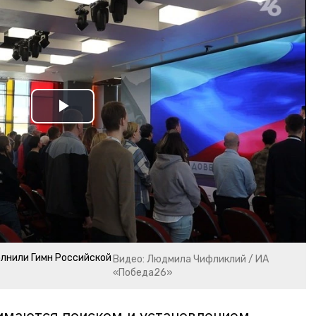
Play
Video
олнили Гимн Российской
Видео: Людмила Чифликлий / ИА
«Победа26»