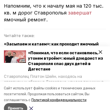
Напомним, что к началу мая на 120 тыс.
кв. м дорог Ставрополья
завершат
ямочный ремонт.
Читайте также:
«Засыпаем и катаем»: как проходит ямочный
ремонт дорог на Ставрополье
«Понимал, что если остановлюсь,
утонем втроём»: юный дзюдоист из
Более 380 км дорог планируют отремонтировать
Ставрополя спас двух детей в
на Ставрополье в 2023 году
Дагестане
Ставрополец Платон Шейн, находясь на
ставропольский край
ремонт дорог
спортивных сборах в Дегестане, увидел тонущих в
Каспийском море детей и бросился на помощь. По
Сайт использует файлы cookies и технических данных
невинномысск
возвращении домой, отважного мальчика
посетителей.
Продолжая пользоваться сайтом, Вы
пригласили в министерство образования края и
соглашаетесь с
Политикой конфиденциальности
наградили. Корреспондент «Победы26» пообщался
Авторы:
Алина Журавлёва
Принять
с юным героем.