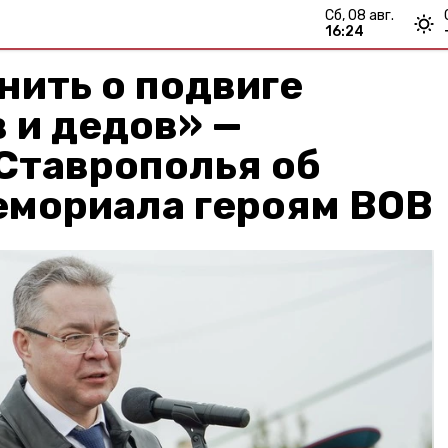
сб, 08 авг.
16:24
нить о подвиге
 и дедов» —
Ставрополья об
емориала героям ВОВ