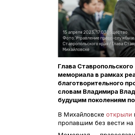
15 апреля 2023, 17:03
Общество
Фото:
Управление пресс-службы и
Ставропольского края /
Глава Став
Михайловске
Глава Ставропольского 
мемориала в рамках ре
благотворительного пр
словам Владимира Влад
будущим поколениям по
В Михайловске
открыли
пропавшим без вести на