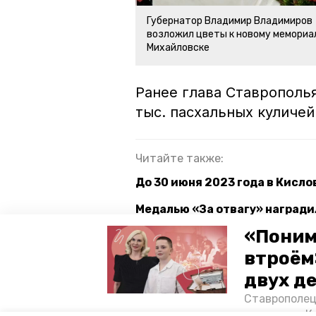
Губернатор Владимир Владимиров
возложил цветы к новому мемориа
Михайловске
Ранее глава Ставрополь
тыс. пасхальных куличей
Читайте также:
До 30 июня 2023 года в Кисло
Медалью «За отвагу» награди
«Поним
В 16 муниципалитетах Ставро
втроём
двух д
ставропольский край
михай
Ставрополец
тонущих в К
губернатор владимир владимиров