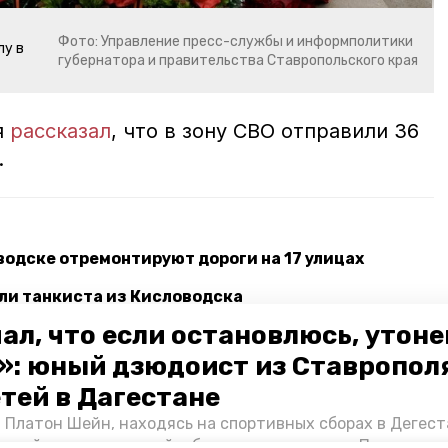
Фото: Управление пресс-службы и информполитики
лу в
губернатора и правительства Ставропольского края
я
рассказал
, что в зону СВО отправили 36
.
водске отремонтируют дороги на 17 улицах
ли танкиста из Кисловодска
ал, что если остановлюсь, утон
полья на Пасху ограничат движение автомобилей
»: юный дзюдоист из Ставропол
етей в Дагестане
ловск
мемориал
память поколений
 Платон Шейн, находясь на спортивных сборах в Дегест
аспийском море детей и бросился на помощь. По возвра