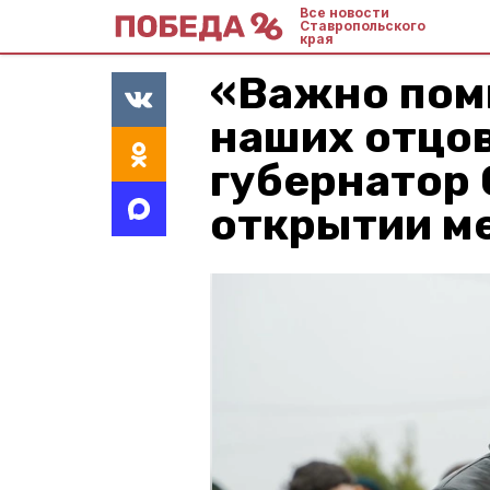
Все новости
Ставропольского
края
«Важно пом
наших отцов
губернатор 
открытии м