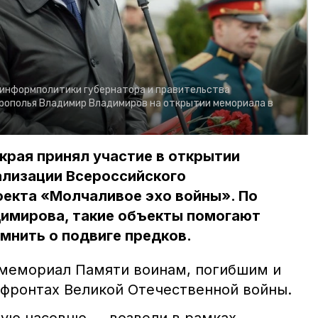
 информполитики губернатора и правительства
рополья Владимир Владимиров на открытии мемориала в
края принял участие в открытии
ализации Всероссийского
оекта «Молчаливое эхо войны». По
имирова, такие объекты помогают
мнить о подвиге предков.
мемориал Памяти воинам, погибшим и
 фронтах Великой Отечественной войны.