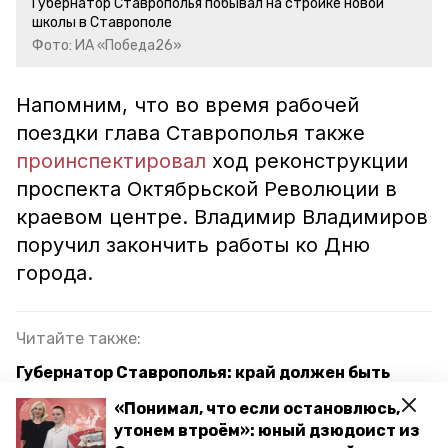
Губернатор Ставрополья побывал на стройке новой
школы в Ставрополе
Фото: ИА «Победа26»
Напомним, что во время рабочей
поездки глава Ставрополья также
проинспектировал
ход реконструкции
проспекта Октябрьской Революции в
краевом центре. Владимир Владимиров
поручил закончить работы ко Дню
города.
Читайте также:
Губернатор Ставрополья: край должен быть
готов принять на реабилитацию ветеранов СВО
«Понимал, что если остановлюсь,
утонем втроём»: юный дзюдоист из
Капитальный ремонт лицея № 23 в Ставрополе