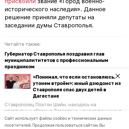
присвоили
звание «Город военно-
исторического наследия». Данное
решение приняли депутаты на
заседании думы Ставрополья.
Читайте также:
Губернатор Ставрополья поздравил глав
муниципалититетов с профессиональным
праздником
«Понимал, что если остановлюсь,
Юбилейный международный фестиваль-
утонем втроём»: юный дзюдоист из
конкурс «Солдатский конверт» пройдёт на
Ставрополя спас двух детей в
Ставрополье
Дагестане
Ставрополец Платон Шейн, находясь на
9 мая
день победы
спортивных сборах в Дегестане, увидел тонущих в
Каспийском море детей и бросился на помощь. По
Сайт использует файлы cookies и технических данных
ставропольский край
возвращении домой, отважного мальчика
посетителей.
Продолжая пользоваться сайтом, Вы