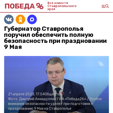
Все новости
Ставропольского
края
Губернатор Ставрополья
поручил обеспечить полную
безопасность при праздновании
9 Мая
21 апреля 2023, 17:54
Общество
Фото:
Дмитрий Ахмадуллин /
ИА «Победа26» /
Особое
внимание безопасности уделят при подготовке к
празднованию 9 Мая на Ставрополье