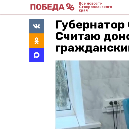
Все новости
Ставропольского
края
Губернатор 
Считаю дон
граждански