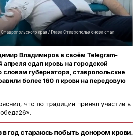
 Ставропольского края /
Глава Ставрополья снова стал
димир Владимиров в своём Telegram-
4 апреля сдал кровь на городской
о словам губернатора, ставропольские
авили более 160 л крови на передовую
яснил, что по традиции принял участие в
обеда26».
з в год стараюсь побыть донором крови.