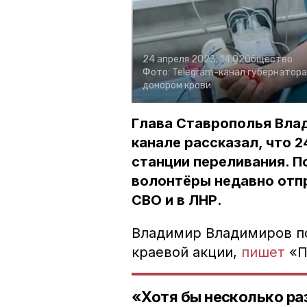
24 апреля 2023, 14:02
Общество
Фото:
Telegram-канал губернатора
донором крови
Глава Ставрополья Вла
канале рассказал, что 2
станции переливания. П
волонтёры недавно отпр
СВО и в ЛНР.
Владимир Владимиров по
краевой акции,
пишет
«П
«Хотя бы несколько ра