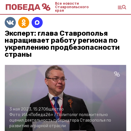
Все новости
Ставропольского
края
Эксперт: глава Ставрополья
наращивает работу региона по
укреплению продбезопасности
страны
3 мая 2023, 15:27
Общество
Фото:
ИА «Победа26» /
Политолог положительно
оценил деятельность губернатора Ставрополья по
развитию аграрной отрасли