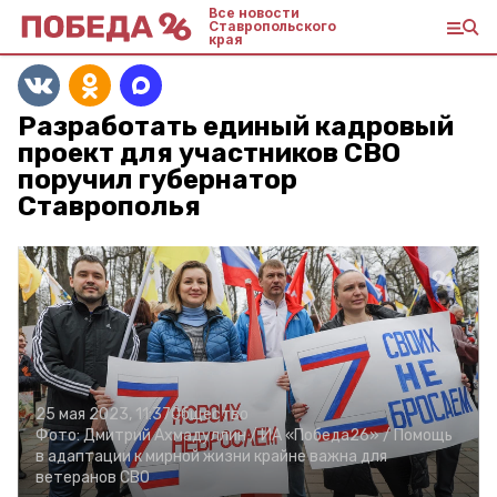
Все новости
Ставропольского
края
Разработать единый кадровый
проект для участников СВО
поручил губернатор
Ставрополья
25 мая 2023, 11:37
Общество
Фото:
Дмитрий Ахмадуллин /
ИА «Победа26» /
Помощь
в адаптации к мирной жизни крайне важна для
ветеранов СВО