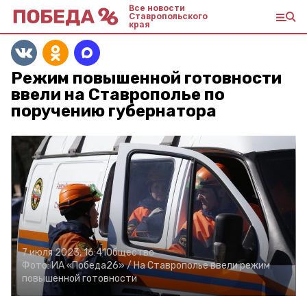
Все новости
Ставропольского
края
Режим повышенной готовности
ввели на Ставрополье по
поручению губернатора
7 июля 2023, 16:41
Общество
Фото:
ИА «Победа26» /
На Ставрополье ввели режим
повышенной готовности