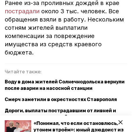
Ранее из-за проливных дождей в крае
пострадали
около 3 тыс. человек. Все
обращения взяли в работу. Нескольким
сотням жителей выплатили
компенсации за повреждение
имущества из средств краевого
бюджета.
Читайте также:
Воду в дома жителей Солнечнодольска вернули
после аварии на насосной станции
Смерч заметили в окрестностях Ставрополя
Дороги, выплаты пострадавшим от ливней и
поддержка военных: о чём спрашивали
«Понимал, что если остановлюсь,
губернатора Ставрополья на прямой линии
утонем втроём»: юный дзюдоист из