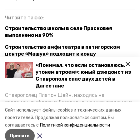
Читайте также:
Строительство школы в селе Прасковея
выполнено на 90%
Строительство амфитеатра в пятигорском
центре «Машук» подходит к концу
«Понимал, что если остановлюсь,
Губернатор Владимиров попросил Путина
утонем втроём»: юный дзюдоист из
ускорить строительство взлётно-посадочной
Ставрополя спас двух детей в
полосы в Ставрополе
Дагестане
Ставрополец Платон Шейн, находясь на
ставропольский край
соцобъекты
спортивных сборах в Дегестане, увидел тонущих в
Каспийском море детей и бросился на помощь. По
Сайт использует файлы cookies и технических данных
кисловодск
строительство школ
возвращении домой, отважного мальчика
посетителей.
Продолжая пользоваться сайтом, Вы
пригласили в министерство образования края и
соглашаетесь с
Политикой конфиденциальности
наградили. Корреспондент «Победы26» пообщался
Авторы:
Алина Журавлёва
Принять
с юным героем.