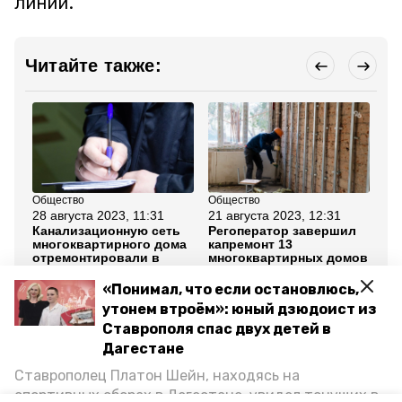
линии.
Читайте также:
Общество
Общество
Об
28 августа 2023, 11:31
21 августа 2023, 12:31
26
Канализационную сеть
Регоператор завершил
Гу
многоквартирного дома
капремонт 13
Ст
отремонтировали в
многоквартирных домов
Вл
Ставрополе по
на Ставрополье
Ст
предписанию
ка
«Понимал, что если остановлюсь,
прокуратуры
мн
утонем втроём»: юный дзюдоист из
Ставрополя спас двух детей в
Все новости
Дагестане
Ставрополец Платон Шейн, находясь на
жкх
многоквартирные дома
спортивных сборах в Дегестане, увидел тонущих в