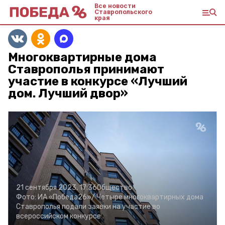
Все новости
Ставропольского
края
Многоквартирные дома
Ставрополья принимают
участие в конкурсе «Лучший
дом. Лучший двор»
21 сентября 2023, 17:36
Общество
Фото:
ИА «Победа26»/
Четыре многоквартирных дома
Ставрополья подали заявки на участие во
всероссийском конкурсе